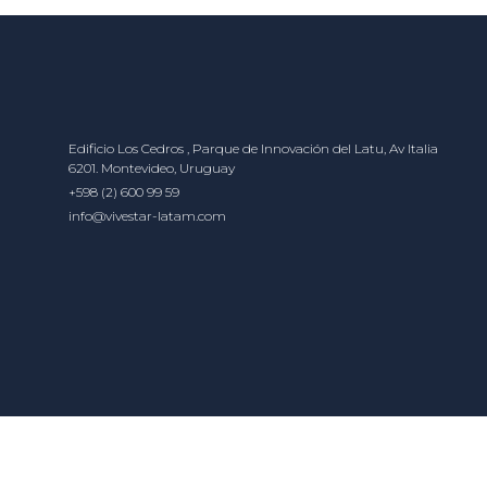
Edificio Los Cedros , Parque de Innovación del Latu, Av Italia
6201. Montevideo, Uruguay
+598 (2) 600 99 59
info@vivestar-latam.com