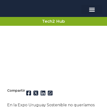
Usina Verde
Tech2 Hub
Expo Uruguay Sostenible
junio 10, 2025
Noticias
Compartir
En la Expo Uruguay Sostenible no queríamos