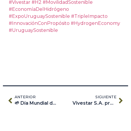
#Vivestar
#H2
#MovilidadSostenible
#EconomíaDelHidrógeno
#ExpoUruguaySostenible
#TripleImpacto
#InnovaciónConPropósito
#HydrogenEconomy
#UruguaySostenible
ANTERIOR
SIGUIENTE
🌱 Día Mundial del Medioambiente 🌍
Vivestar S.A. presente en la H2 | HYDROGEN EXPO South America 2025 – Río de Janeiro🌱 🇧🇷