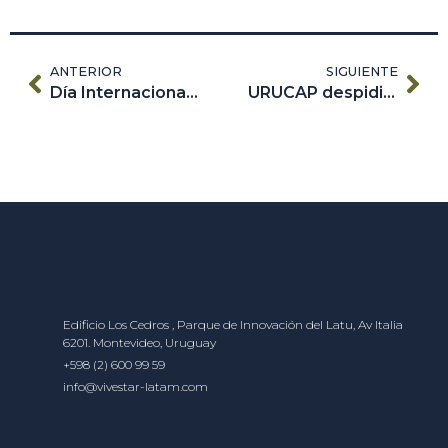
ANTERIOR
SIGUIENTE
Día Internacional contra el Cambio Climático
URUCAP despidió el 2022 con grandes apuestas para el año entrante
Edificio Los Cedros , Parque de Innovación del Latu, Av Italia
6201. Montevideo, Uruguay
+598 (2) 600 99 59
info@vivestar-latam.com