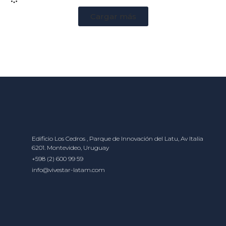
Cargar más
Edificio Los Cedros , Parque de Innovación del Latu, Av Italia
6201. Montevideo, Uruguay
+598 (2) 600 99 59
info@vivestar-latam.com