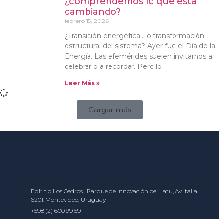
¿comprendemos lo que está
cambiando?
febrero 15, 2026
¿Transición energética… o transformación
estructural del sistema? Ayer fue el Día de la
Energía. Las efemérides suelen invitarnos a
celebrar o a recordar. Pero lo
Leer Más »
Cargar más
Edificio Los Cedros , Parque de Innovación del Latu, Av Italia
6201. Montevideo, Uruguay
+598 (2) 600 99 59